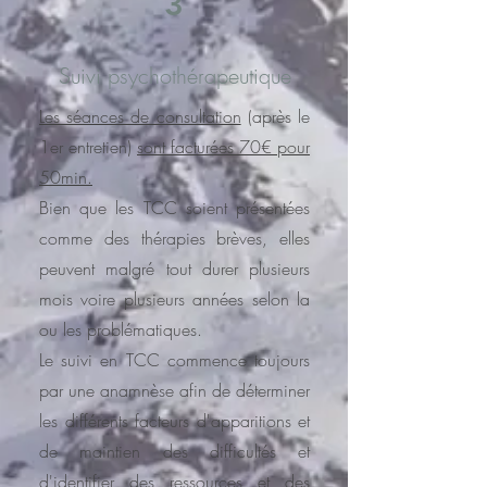
3
Suivi psychothérapeutique
Les séances de consultation
(après le
1er entretien)
sont facturées 70€ pour
50min.
Bien que les TCC soient présentées
comme des thérapies brèves, elles
peuvent malgré tout durer plusieurs
mois voire plusieurs années selon la
ou les problématiques.
Le suivi en TCC commence toujours
par une anamnèse afin de déterminer
les différents facteurs d'apparitions et
de maintien des difficultés et
d'identifier des ressources et des