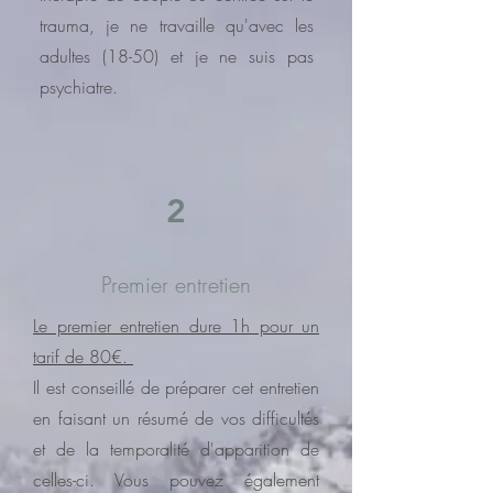
trauma, je ne travaille qu'avec les
adultes (18-50) et je ne suis pas
psychiatre.
2
Premier entretien
Le premier entretien dure 1h pour un
tarif de 80€.
Il est conseillé de préparer cet entretien
en faisant un résumé de vos difficultés
et de la temporalité d'apparition de
celles-ci. Vous pouvez également