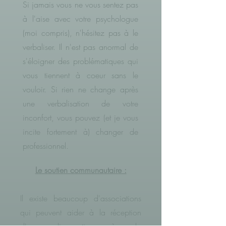
Si jamais vous ne vous sentez pas
à l'aise avec votre psychologue
(moi compris), n'hésitez pas à le
verbaliser. Il n'est pas anormal de
s'éloigner des problématiques qui
vous tiennent à coeur sans le
vouloir. Si rien ne change après
une verbalisation de votre
inconfort, vous pouvez (et je vous
incite fortement à) changer de
professionnel.
Le soutien communautaire :
Il existe beaucoup d'associations
qui peuvent aider à la réception