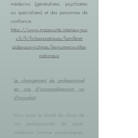
médecins (généralistes, psychiatres
ou spécialistes) et des personnes de
confiance.
https://www.masecurite.interieur.gou
v.fr/fr/fiches-pratiques/famille-et-
aides-aux-victimes/les-numeros-utiles-
nationaux
Le changement de professionnel
en cas d'incompréhension ou
d'inconfort
Vous avez la liberté du choix de
vos professionnels de santé,
médecins comme psychologues.