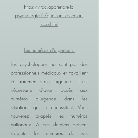
https://tcc.apprendre-la-
psychologie.fr/que-sont-les-tcc-ou-
tcce.html
Les numéros d'urgence :
Les psychologues ne sont pas des
professionnels médicaux et travaillent
très rarement dans l'urgence. Il est
nécessaire d'avoir accès aux
numéros d'urgence dans les
situations qui le nécessitent. Vous
trouverez ci-après les numéros
nationaux. A ces derniers doivent
s'ajouter les numéros de vos