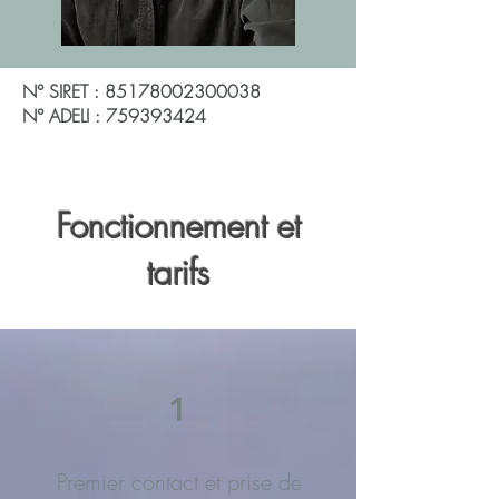
N° SIRET :
85178002300038
N° ADELI :
759393424
Fonctionnement et
tarifs
1
Premier contact et prise de