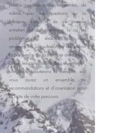
prévoir vos demandes et attentes, de
même que vos questions sur la
thérapie. L'objectif de ce premier
entretien est de déterminer la ou les
problématiques exactes qui vous
amènent en consultation et de définir
la pertinence de la thérapie avec moi.
Selon les conclusions de cet entretien,
soit nous débuterons la thérapie, soit
vous aurez un ensemble de
recommandations et d'orientation pour
la suite de votre parcours.