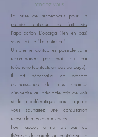
rendez-vous
La prise de rendez-vous pour un
premier entretien se fait via
l'application Docorga
(lien en bas)
sous l'intitulé "1er entretien".
Un premier contact est possible voire
recommandé par mail ou par
téléphone (contacts en bas de page).
Il est nécessaire de prendre
connaissance de mes champs
d’expertise au préalable afin de voir
si la problématique pour laquelle
vous souhaitez une consultation
relève de mes compétences.
Pour rappel, je ne fais pas de
thérapie de couple ou centrée sur le